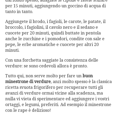
dal fondo spesso, adagiate le cipolle e fatele stufare
per 15 minuti, aggiungendo un goccino di acqua di
tanto in tanto.
Aggiungete il brodo, i fagioli, le carote, le patate, il
broccolo, i fagiolini, il cavolo nero e il sedano e
cuocete per 20 minuti, quindi buttate in pentola
anche le zucchine e i pomodori, condite con sale e
pepe, le erbe aromatiche e cuocete per altri 20
minuti.
Con una forchetta saggiate la consistenza delle
verdure: se sono cedevoli allora è pronto.
Tutto qui, non serve molto per fare un
buon
minestrone di verdure
, anzi molto spesso è la classica
ricetta svuota frigorifero per recuperare tutti gli
avanzi di verdure ormai vicine alla scadenza, ma
nulla vi vieta di sperimentare ed aggiungere i vostri
ortaggi, e legumi, preferiti. Ad esempio il minestrone
con le rape è delizioso!