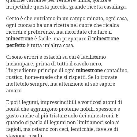
qualche variante per rendere unica, golosa e
irripetibile questa piccola, grande ricetta casalinga.
Certo è che entriamo in un campo minato, ogni casa,
ogni cuoca/o ha una ricetta nel cuore che ricalca
ricordi e preferenze, ma ricordate che fare il
minestrone
è facile, ma preparare il
minestrone
perfetto
è tutta un’altra cosa.
Ci sono errori e ostacoli su cui è facilissimo
inciampare, prima di tutto il cavolo nero,
l’ingrediente principe di ogni
minestrone
contadino,
rustico, home-made che si rispetti. Se lo trovate
mettetelo sempre, ma attenzione al suo sapore
amaro.
E poi i legumi, imprescindibili e vorticosi atomi di
bontà che aggiungono proteine nobili, spessore e
gusto anche al più tristanzuolo dei minestroni. E
quando si parla di legumi non limitiamoci solo ai
fagioli, ma osiamo con ceci, lenticchie, fave se di
stagione, piselli.