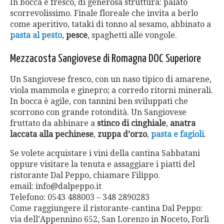
In bocca è fresco, di generosa struttura: palato
scorrevolissimo. Finale floreale che invita a berlo
come aperitivo, tataki di tonno al sesamo, abbinato a
pasta al pesto
,
pesce
, spaghetti alle vongole.
Mezzacosta Sangiovese di Romagna
DOC
Superiore
Un Sangiovese fresco, con un naso tipico di amarene,
viola mammola e ginepro; a corredo ritorni minerali.
In bocca è agile, con tannini ben sviluppati che
scorrono con grande rotondità. Un Sangiovese
fruttato da abbinare a
stinco di cinghiale
,
anatra
laccata alla pechinese
,
zuppa d’orzo
,
pasta e fagioli
.
Se volete acquistare i vini della cantina Sabbatani
oppure visitare la tenuta e assaggiare i piatti del
ristorante Dal Peppo, chiamare Filippo.
email:
info@dalpeppo.it
Telefono: 0543 488003 – 348 2890283
Come raggiungere il ristorante-cantina Dal Peppo:
via dell’Appennino 652, San Lorenzo in Noceto, Forlì