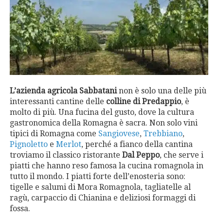
L’azienda agricola Sabbatani
non è solo una delle più
interessanti cantine delle
colline di Predappio
, è
molto di più. Una fucina del gusto, dove la cultura
gastronomica della Romagna è sacra. Non solo vini
tipici di Romagna come
Sangiovese
,
Trebbiano
,
Pignoletto
e
Merlot
, perché a fianco della cantina
troviamo il classico ristorante
Dal Peppo
, che serve i
piatti che hanno reso famosa la cucina romagnola in
tutto il mondo. I piatti forte dell’enosteria sono:
tigelle e salumi di Mora Romagnola, tagliatelle al
ragù, carpaccio di Chianina e deliziosi formaggi di
fossa.