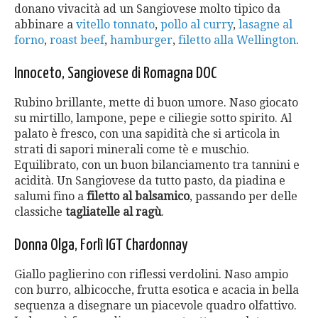
donano vivacità ad un Sangiovese molto tipico da
abbinare a
vitello tonnato
,
pollo al curry
,
lasagne al
forno
,
roast beef
,
hamburger
,
filetto alla Wellington
.
Innoceto, Sangiovese di Romagna
DOC
Rubino brillante, mette di buon umore. Naso giocato
su mirtillo, lampone, pepe e ciliegie sotto spirito. Al
palato è fresco, con una sapidità che si articola in
strati di sapori minerali come tè e muschio.
Equilibrato, con un buon bilanciamento tra tannini e
acidità. Un Sangiovese da tutto pasto, da piadina e
salumi fino a
filetto al balsamico
, passando per delle
classiche
tagliatelle al ragù
.
Donna Olga, Forlì
IGT
Chardonnay
Giallo paglierino con riflessi verdolini. Naso ampio
con burro, albicocche, frutta esotica e acacia in bella
sequenza a disegnare un piacevole quadro olfattivo.