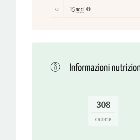
15
noci
Informazioni nutrizion
308
calorie