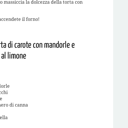
 massiccia la dolcezza della torta con
 accendete il forno!
orta di carote con mandorle e
 al limone
orle
cchi
e
ero di canna
ella