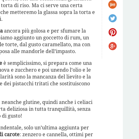
torta di riso. Ma ci serve una certa
to che metteremo la glassa sopra la torta e
i.
ta
ancora più golosa e per sfumare la
biamo aggiunto un goccetto di rum, un
 le torte, dal gusto caramellato, ma con
sposa alle mandorle dell’impasto.
e
è semplicissimo, si prepara come una
ova e zucchero e poi unendo l’olio e le
larità sono la mancanza del lievito e la
dei pistacchi tritati che sostituiscono
è neanche glutine, quindi anche i celiaci
ta deliziosa in tutta tranquillità, senza
di gusto!
cendentale, solo un’ultima aggiunta per
di carote
: zenzero e cannella, ottimi per