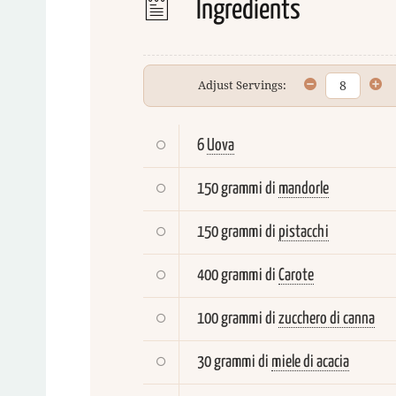
Ingredients
Adjust Servings:
6
Uova
150 grammi di
mandorle
150 grammi di
pistacchi
400 grammi di
Carote
100 grammi di
zucchero di canna
30 grammi di
miele di acacia