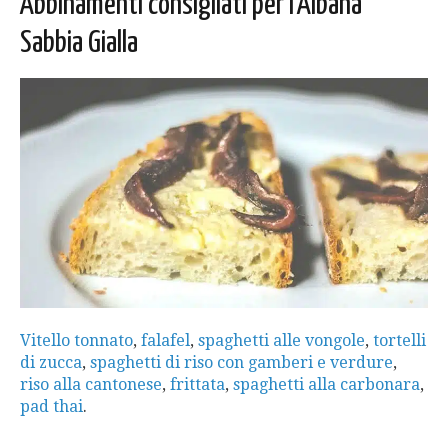
Abbinamenti consigliati per l’Albana
Sabbia Gialla
Vitello tonnato
,
falafel
,
spaghetti alle vongole
,
tortelli
di zucca
,
spaghetti di riso con gamberi e verdure
,
riso alla cantonese
,
frittata
,
spaghetti alla carbonara
,
pad thai
.