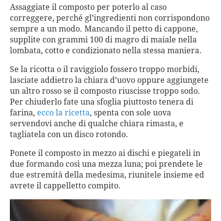
Assaggiate il composto per poterlo al caso
correggere, perché gl’ingredienti non corrispondono
sempre a un modo. Mancando il petto di cappone,
supplite con grammi 100 di magro di maiale nella
lombata, cotto e condizionato nella stessa maniera.
Se la ricotta o il raviggiolo fossero troppo morbidi,
lasciate addietro la chiara d’uovo oppure aggiungete
un altro rosso se il composto riuscisse troppo sodo.
Per chiuderlo fate una sfoglia piuttosto tenera di
farina,
ecco la ricetta
, spenta con sole uova
servendovi anche di qualche chiara rimasta, e
tagliatela con un disco rotondo.
Ponete il composto in mezzo ai dischi e piegateli in
due formando così una mezza luna; poi prendete le
due estremità della medesima, riunitele insieme ed
avrete il cappelletto compito.