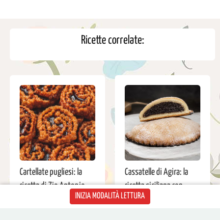
Ricette correlate:
Cartellate pugliesi: la
Cassatelle di Agira: la
ricetta di Zio Antonio
ricetta siciliana con
INIZIA MODALITÀ LETTURA
per fare i mitici dolci con
mandorle, cacao e farina
vincotto di fichi o d’uva
di ceci