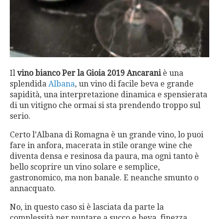
Il
vino bianco Per la Gioia 2019 Ancarani
è una
splendida
Albana
, un vino di facile beva e grande
sapidità, una interpretazione dinamica e spensierata
di un vitigno che ormai si sta prendendo troppo sul
serio.
Certo l’Albana di Romagna è un grande vino, lo puoi
fare in anfora, macerata in stile orange wine che
diventa densa e resinosa da paura, ma ogni tanto è
bello scoprire un vino solare e semplice,
gastronomico, ma non banale. E neanche smunto o
annacquato.
No, in questo caso si è lasciata da parte la
complessità per puntare a succo e beva, finezza