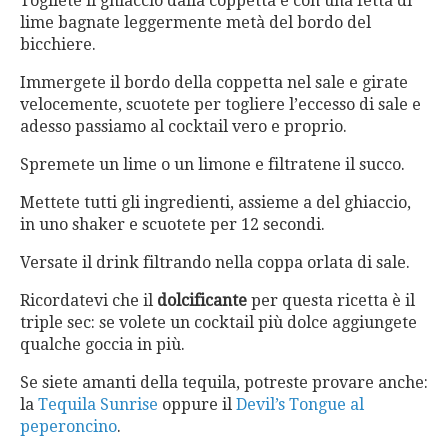
Togliete il ghiaccio dalla coppetta e con una fetta di
lime bagnate leggermente metà del bordo del
bicchiere.
Immergete il bordo della coppetta nel sale e girate
velocemente, scuotete per togliere l’eccesso di sale e
adesso passiamo al cocktail vero e proprio.
Spremete un lime o un limone e filtratene il succo.
Mettete tutti gli ingredienti, assieme a del ghiaccio,
in uno shaker e scuotete per 12 secondi.
Versate il drink filtrando nella coppa orlata di sale.
Ricordatevi che il
dolcificante
per questa ricetta è il
triple sec: se volete un cocktail più dolce aggiungete
qualche goccia in più.
Se siete amanti della tequila, potreste provare anche:
la
Tequila Sunrise
oppure il
Devil’s Tongue al
peperoncino
.