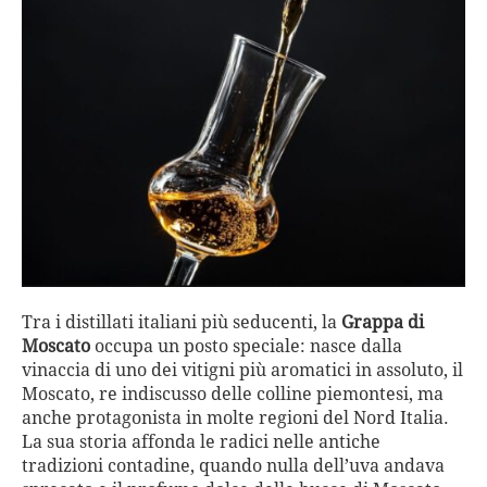
Tra i distillati italiani più seducenti, la
Grappa di
Moscato
occupa un posto speciale: nasce dalla
vinaccia di uno dei vitigni più aromatici in assoluto, il
Moscato, re indiscusso delle colline piemontesi, ma
anche protagonista in molte regioni del Nord Italia.
La sua storia affonda le radici nelle antiche
tradizioni contadine, quando nulla dell’uva andava