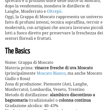
sprecato e il profumo dolce delle bucce di Moscato,
dopo la vendemmia, inondava le distillerie di
Langhe, Monferrato e
Oltrepò
.
Oggi, la Grappa di Moscato rappresenta un universo
fatto di profumi intensi, tecnica sopraffina, terroir e
modernità, con artigiani che ancora lavorano piccoli
lotti a fuoco diretto per preservare la freschezza dei
sentori floreali e fruttati.
The Basics
Nome: Grappa di Moscato
Materia prima:
vinacce fresche di uva Moscato
(principalmente
Moscato Bianco
, ma anche Moscato
Giallo o Rosa)
Zona di produzione: Piemonte (Asti, Langhe,
Monferrato), Lombardia, Veneto, Trentino
Metodo di distillazione:
alambicco discontinuo a
bagnomaria
(tradizionale) o
colonna continua
Gradazione alcolica: 40–43%