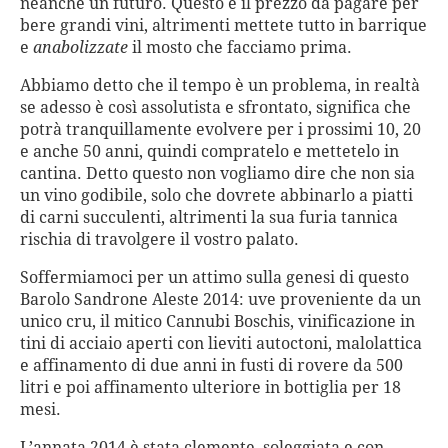
neanche un futuro. Questo è il prezzo da pagare per
bere grandi vini, altrimenti mettete tutto in barrique
e
anabolizzate
il mosto che facciamo prima.
Abbiamo detto che il tempo è un problema, in realtà
se adesso è così assolutista e sfrontato, significa che
potrà tranquillamente evolvere per i prossimi 10, 20
e anche 50 anni, quindi compratelo e mettetelo in
cantina. Detto questo non vogliamo dire che non sia
un vino godibile, solo che dovrete abbinarlo a piatti
di carni succulenti, altrimenti la sua furia tannica
rischia di travolgere il vostro palato.
Soffermiamoci per un attimo sulla genesi di questo
Barolo Sandrone Aleste 2014: uve proveniente da un
unico cru, il mitico Cannubi Boschis, vinificazione in
tini di acciaio aperti con lieviti autoctoni, malolattica
e affinamento di due anni in fusti di rovere da 500
litri e poi affinamento ulteriore in bottiglia per 18
mesi.
L’annata 2014 è stata clemente, soleggiata e con