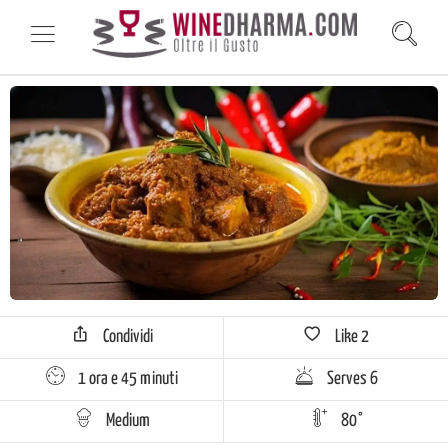
Condividi
Like
2
1 ora e 45 minuti
Serves 6
Medium
80°