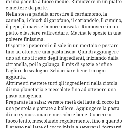
in una padella a fuoco medio. Rimuovere in un piatto
e mettere da parte.
Nella stessa padella arrostire il cardamomo, la
cannella, i chiodi di garofano, il coriandolo, il cumino,
il pepe, il macis e la noce moscata. Rimuovere in un
piatto e lasciare raffreddare. Macina le spezie in una
polvere finissima.
Disporre i peperoni e il sale in un mortaio e pestare
fino ad ottenere una pasta liscia. Quindi aggiungere
uno ad uno il resto degli ingredienti, iniziando dalla
citronella, poi la galanga, il mix di spezie e infine
l’aglio e lo scalogno. Schiacciare bene tra ogni
aggiunta.
Altrimenti mettete tutti gli ingredienti nella ciotola
di una planetaria e mescolate fino ad ottenere una
pasta omogenea.
Preparate la salsa: versate metà del latte di cocco in
una pentola e portate a bollore. Aggiungere la pasta
di curry massaman e mescolare bene. Cuocere a
fuoco lento, mescolando regolarmente, fino a quando
il grasso nel latte di cocco inizia a separarsi, formarsi