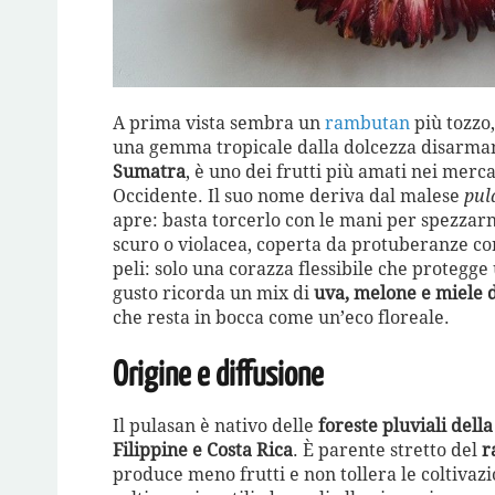
A prima vista sembra un
rambutan
più tozzo,
una gemma tropicale dalla dolcezza disarman
Sumatra
, è uno dei frutti più amati nei merc
Occidente. Il suo nome deriva dal malese
pul
apre: basta torcerlo con le mani per spezzarn
scuro o violacea, coperta da protuberanze cor
peli: solo una corazza flessibile che protegge
gusto ricorda un mix di
uva, melone e miele 
che resta in bocca come un’eco floreale.
Origine e diffusione
Il pulasan è nativo delle
foreste pluviali dell
Filippine e Costa Rica
. È parente stretto del
r
produce meno frutti e non tollera le coltivazi