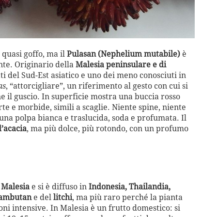
 quasi goffo, ma il
Pulasan (Nephelium mutabile)
è
te. Originario della
Malesia peninsulare e di
ati del Sud-Est asiatico e uno dei meno conosciuti in
as
, “attorcigliare”, un riferimento al gesto con cui si
e il guscio. In superficie mostra una buccia rosso
te e morbide, simili a scaglie. Niente spine, niente
 una polpa bianca e traslucida, soda e profumata. Il
d’acacia
, ma più dolce, più rotondo, con un profumo
a Malesia
e si è diffuso in
Indonesia, Thailandia,
ambutan
e del
litchi
, ma più raro perché la pianta
oni intensive. In Malesia è un frutto domestico: si