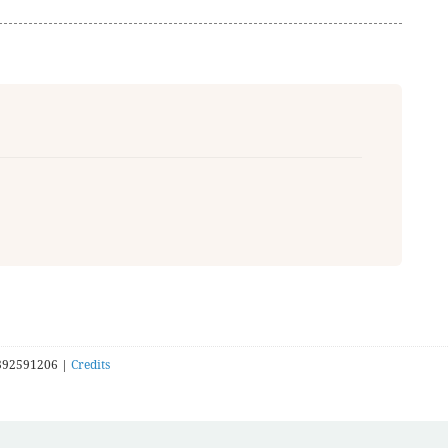
392591206 |
Credits