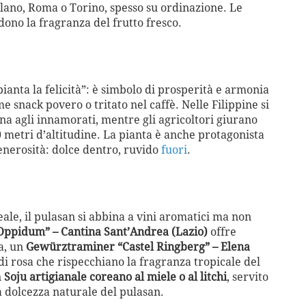
 Milano, Roma o Torino, spesso su ordinazione. Le
ono la fragranza del frutto fresco.
pianta la felicità”: è simbolo di prosperità e armonia
me snack povero o tritato nel caffè. Nelle Filippine si
una agli innamorati, mentre gli agricoltori giurano
0 metri d’altitudine. La pianta è anche protagonista
 generosità: dolce dentro, ruvido
fuori
.
eale, il pulasan si abbina a vini aromatici ma non
Oppidum” – Cantina Sant’Andrea (Lazio)
offre
va, un
Gewürztraminer “Castel Ringberg” – Elena
i di rosa che rispecchiano la fragranza tropicale del
n
Soju artigianale coreano al miele o al litchi
, servito
dolcezza naturale del pulasan.