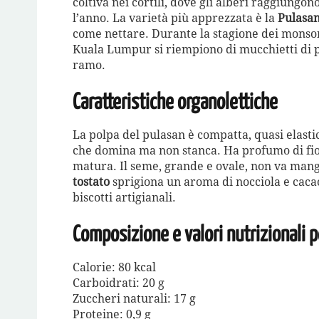
coltiva nei cortili, dove gli alberi raggiungon
l’anno. La varietà più apprezzata è la
Pulasa
come nettare. Durante la stagione dei monson
Kuala Lumpur si riempiono di mucchietti di p
ramo.
Caratteristiche organolettiche
La polpa del pulasan è compatta, quasi elast
che domina ma non stanca. Ha profumo di fiori
matura. Il seme, grande e ovale, non va man
tostato
sprigiona un aroma di nocciola e caca
biscotti artigianali.
Composizione e valori nutrizionali 
Calorie: 80 kcal
Carboidrati: 20 g
Zuccheri naturali: 17 g
Proteine: 0,9 g