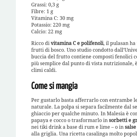
Grassi: 0,3 g
Fibre: 1 g
Vitamina C: 30 mg
Potassio: 220 mg
Calcio: 22 mg
Ricco di
vitamina C e polifenoli
, il pulasan h
frutti di bosco. Uno studio condotto dall’Univ
buccia del frutto contiene composti fenolici 
più semplice dal punto di vista nutrizionale, 
climi caldi.
Come si mangia
Per gustarlo basta afferrarlo con entrambe le
naturale. La polpa si separa facilmente dal s
ghiaccio per qualche minuto. In Malesia è co
papaya e cocco o trasformarlo in
sorbetti e g
nei tiki drink a base di rum e lime – o in
salse
alla griglia. Una ricetta casalinga molto popol