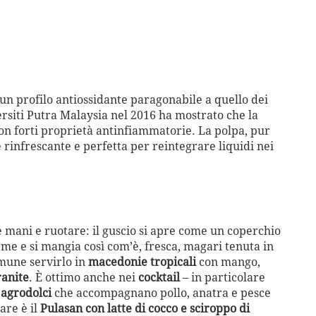
a un profilo antiossidante paragonabile a quello dei
ersiti Putra Malaysia nel 2016 ha mostrato che la
con forti proprietà antinfiammatorie. La polpa, pur
è rinfrescante e perfetta per reintegrare liquidi nei
 mani e ruotare: il guscio si apre come un coperchio
eme e si mangia così com’è, fresca, magari tenuta in
mune servirlo in
macedonie tropicali
con mango,
ranite
. È ottimo anche nei
cocktail
– in particolare
 agrodolci
che accompagnano pollo, anatra e pesce
are è il
Pulasan con latte di cocco e sciroppo di