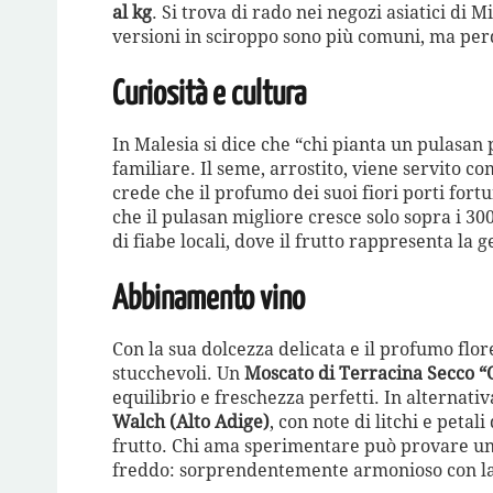
al kg
. Si trova di rado nei negozi asiatici di
versioni in sciroppo sono più comuni, ma perd
Curiosità e cultura
In Malesia si dice che “chi pianta un pulasan 
familiare. Il seme, arrostito, viene servito co
crede che il profumo dei suoi fiori porti fort
che il pulasan migliore cresce solo sopra i 30
di fiabe locali, dove il frutto rappresenta la
Abbinamento vino
Con la sua dolcezza delicata e il profumo flor
stucchevoli. Un
Moscato di Terracina Secco “
equilibrio e freschezza perfetti. In alternati
Walch (Alto Adige)
, con note di litchi e petal
frutto. Chi ama sperimentare può provare u
freddo: sorprendentemente armonioso con la 