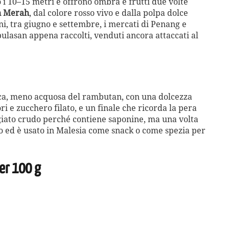
o i 10–15 metri e offrono ombra e frutti due volte
n Merah
, dal colore rosso vivo e dalla polpa dolce
i, tra giugno e settembre, i mercati di Penang e
ulasan appena raccolti, venduti ancora attaccati al
ica, meno acquosa del rambutan, con una dolcezza
 e zucchero filato, e un finale che ricorda la pera
giato crudo perché contiene saponine, ma una volta
o ed è usato in Malesia come snack o come spezia per
per 100 g