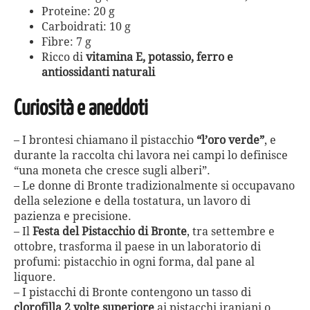
Proteine: 20 g
Carboidrati: 10 g
Fibre: 7 g
Ricco di
vitamina E, potassio, ferro e
antiossidanti naturali
Curiosità e aneddoti
– I brontesi chiamano il pistacchio
“l’oro verde”
, e
durante la raccolta chi lavora nei campi lo definisce
“una moneta che cresce sugli alberi”.
– Le donne di Bronte tradizionalmente si occupavano
della selezione e della tostatura, un lavoro di
pazienza e precisione.
– Il
Festa del Pistacchio di Bronte
, tra settembre e
ottobre, trasforma il paese in un laboratorio di
profumi: pistacchio in ogni forma, dal pane al
liquore.
– I pistacchi di Bronte contengono un tasso di
clorofilla 2 volte superiore
ai pistacchi iraniani o