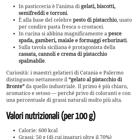
In pasticceria è l’anima di
gelati, biscotti,
semifreddi e torroni
.
È alla base del celebre
pesto di pistacchio
, usato
per condire pasta fresca o crostacei.
In cucina si abbina magnificamente a
pesce
spada, gamberi, maiale e formaggi erborinati
.
Sulla tavola siciliana è protagonista della
cassata, cannoli e crema di pistacchio
spalmabile
.
Curiosità: i maestri gelatieri di Catania e Palermo
distinguono nettamente il
“gelato al pistacchio di
Bronte”
da quello industriale. Il primo è più chiaro,
aromatico e setoso — perché privo di coloranti e con
una percentuale di grassi naturali molto più alta.
Valori nutrizionali (per 100 g)
Calorie: 600 kcal
Grassi: 50 g (di cui insaturi oltre il 70%)