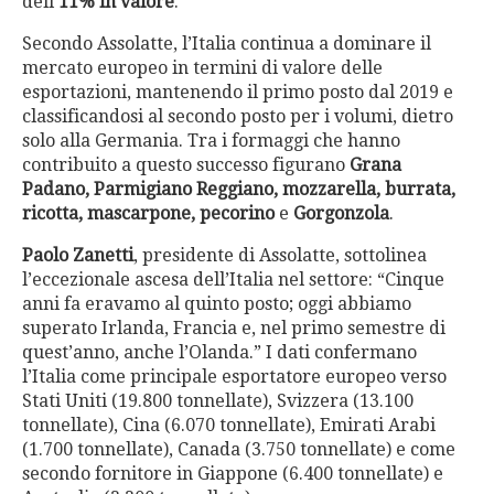
dell’
11% in valore
.
Secondo Assolatte, l’Italia continua a dominare il
mercato europeo in termini di valore delle
esportazioni, mantenendo il primo posto dal 2019 e
classificandosi al secondo posto per i volumi, dietro
solo alla Germania. Tra i formaggi che hanno
contribuito a questo successo figurano
Grana
Padano, Parmigiano Reggiano, mozzarella, burrata,
ricotta, mascarpone, pecorino
e
Gorgonzola
.
Paolo Zanetti
, presidente di Assolatte, sottolinea
l’eccezionale ascesa dell’Italia nel settore: “Cinque
anni fa eravamo al quinto posto; oggi abbiamo
superato Irlanda, Francia e, nel primo semestre di
quest’anno, anche l’Olanda.” I dati confermano
l’Italia come principale esportatore europeo verso
Stati Uniti (19.800 tonnellate), Svizzera (13.100
tonnellate), Cina (6.070 tonnellate), Emirati Arabi
(1.700 tonnellate), Canada (3.750 tonnellate) e come
secondo fornitore in Giappone (6.400 tonnellate) e