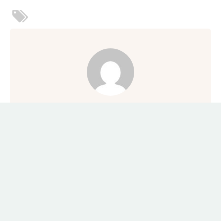
Alfredo Ravanetti
Wine Dharma | ALL RIGHTS RESERVED | © 2024 | P.IVA 03392591206 |
Credits