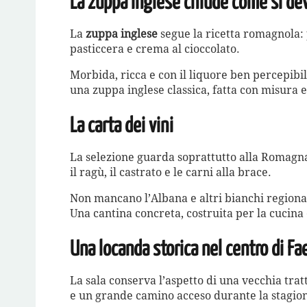
La zuppa inglese chiude come si de
La
zuppa inglese
segue la ricetta romagnola:
pasticcera e crema al cioccolato.
Morbida, ricca e con il liquore ben percepib
una zuppa inglese classica, fatta con misura 
La carta dei vini
La selezione guarda soprattutto alla Romagna
il ragù, il castrato e le carni alla brace.
Non mancano l’Albana e altri bianchi regionali 
Una cantina concreta, costruita per la cucina 
Una locanda storica nel centro di Fa
La sala conserva l’aspetto di una vecchia trat
e un grande camino acceso durante la stagio