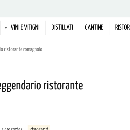
VINI E VITIGNI
DISTILLATI
CANTINE
RISTOR
io ristorante romagnolo
eggendario ristorante
Categories:
Ristoranti