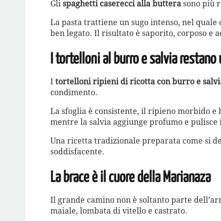
Gli
spaghetti caserecci alla buttera
sono più ru
La pasta trattiene un sugo intenso, nel qua
ben legato. Il risultato è saporito, corposo e
I tortelloni al burro e salvia restan
I
tortelloni ripieni di ricotta con burro e salvi
condimento.
La sfoglia è consistente, il ripieno morbido 
mentre la salvia aggiunge profumo e pulisce il
Una ricetta tradizionale preparata come si dev
soddisfacente.
La brace è il cuore della Marianaza
Il grande camino non è soltanto parte dell’arr
maiale, lombata di vitello e castrato.