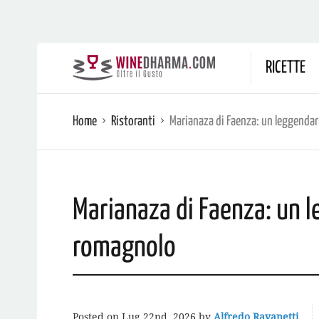
RICETTE
Home
Ristoranti
Marianaza di Faenza: un leggendar
Marianaza di Faenza: un l
romagnolo
Posted on
Lug 22nd, 2026
by
Alfredo Ravanetti