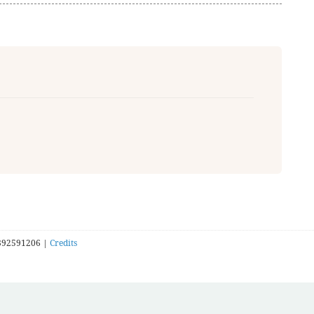
392591206 |
Credits