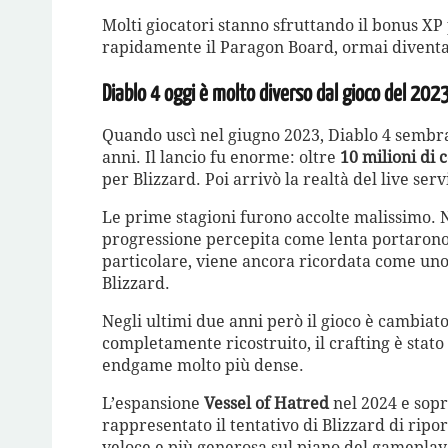
Molti giocatori stanno sfruttando il bonus X
rapidamente il Paragon Board, ormai diventat
Diablo 4 oggi è molto diverso dal gioco del 202
Quando uscì nel giugno 2023, Diablo 4 sembr
anni. Il lancio fu enorme: oltre
10 milioni di 
per Blizzard. Poi arrivò la realtà del live serv
Le prime stagioni furono accolte malissimo. 
progressione percepita come lenta portarono a
particolare, viene ancora ricordata come uno
Blizzard.
Negli ultimi due anni però il gioco è cambiat
completamente ricostruito, il crafting è stato a
endgame molto più dense.
L’espansione
Vessel of Hatred
nel 2024 e sop
rappresentato il tentativo di Blizzard di ripo
veloce e più generosa sul piano del gameplay