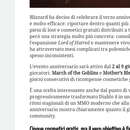
Blizzard ha deciso di celebrare il terzo anni
e molto efficace: riportare dentro quanti più
pieni di loot e cosmetici gratuiti distribuiti a
però una strategia molto più concreta: consoli
l’espansione
Lord of Hatred
e mantenere vivo 
ha attraversato mesi complicati tra polemiche
spesso inconsistenti.
L’evento anniversario sarà attivo dal
2 al 9 g
giocatori:
March of the Goblins
e
Mother’s Bl
giorni consecutivi di ricompense cosmetiche 
È una scelta interessante anche dal punto di v
progressivamente trasformato Diablo 4 in un liv
ritmi stagionali di un MMO moderno che alla s
anniversario mostra chiaramente quanto il gi
community.
Cinque cosmetici gratis, ma il vero obiettivo è fa