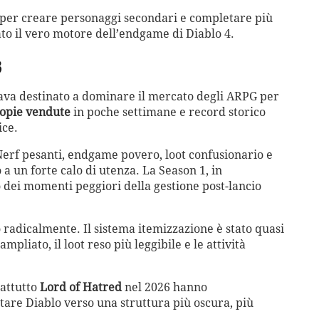
P per creare personaggi secondari e completare più
o il vero motore dell’endgame di Diablo 4.
3
ava destinato a dominare il mercato degli ARPG per
copie vendute
in poche settimane e record storico
ice.
Nerf pesanti, endgame povero, loot confusionario e
 un forte calo di utenza. La Season 1, in
 dei momenti peggiori della gestione post-lancio
o radicalmente. Il sistema itemizzazione è stato quasi
mpliato, il loot reso più leggibile e le attività
rattutto
Lord of Hatred
nel 2026 hanno
rtare Diablo verso una struttura più oscura, più
.