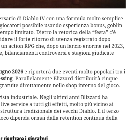
versario di Diablo IV con una formula molto semplice
 giocatori possibile usando esperienza bonus, goblin
 tempo limitato. Dietro la retorica della “festa” c’è
dare il forte ritorno di utenza registrato dopo
un action RPG che, dopo un lancio enorme nel 2023,
, bilanciamenti controversi e stagioni giudicate
iugno 2026
e riporterà due eventi molto popolari tra i
essing
. Parallelamente Blizzard distribuirà cinque
gratuite direttamente nello shop interno del gioco.
ista industriale. Negli ultimi anni Blizzard ha
e service a tutti gli effetti, molto più vicino ai
truttura tradizionale dei vecchi Diablo. E il terzo
oco dipenda ormai dalla retention continua della
r rientrare i giocatori