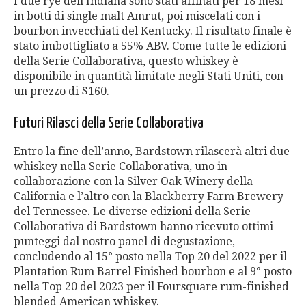
I due rye dell’Indiana sono stati affinati per 18 mesi
in botti di single malt Amrut, poi miscelati con i
bourbon invecchiati del Kentucky. Il risultato finale è
stato imbottigliato a 55% ABV. Come tutte le edizioni
della Serie Collaborativa, questo whiskey è
disponibile in quantità limitate negli Stati Uniti, con
un prezzo di $160.
Futuri Rilasci della Serie Collaborativa
Entro la fine dell’anno, Bardstown rilascerà altri due
whiskey nella Serie Collaborativa, uno in
collaborazione con la Silver Oak Winery della
California e l’altro con la Blackberry Farm Brewery
del Tennessee. Le diverse edizioni della Serie
Collaborativa di Bardstown hanno ricevuto ottimi
punteggi dal nostro panel di degustazione,
concludendo al 15° posto nella Top 20 del 2022 per il
Plantation Rum Barrel Finished bourbon e al 9° posto
nella Top 20 del 2023 per il Foursquare rum-finished
blended American whiskey.