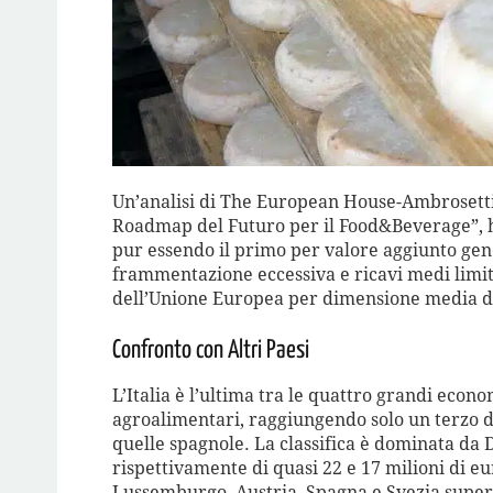
Un’analisi di The European House-Ambrosetti,
Roadmap del Futuro per il Food&Beverage”, ha
pur essendo il primo per valore aggiunto gene
frammentazione eccessiva e ricavi medi limitat
dell’Unione Europea per dimensione media del
Confronto con Altri Paesi
L’Italia è l’ultima tra le quattro grandi ec
agroalimentari, raggiungendo solo un terzo d
quelle spagnole. La classifica è dominata da
rispettivamente di quasi 22 e 17 milioni di eu
Lussemburgo, Austria, Spagna e Svezia super