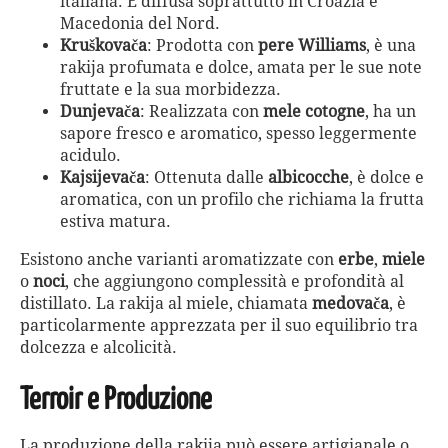
italiana. È diffusa soprattutto in Croazia e
Macedonia del Nord.
Kruškovača
: Prodotta con
pere Williams
, è una
rakija profumata e dolce, amata per le sue note
fruttate e la sua morbidezza.
Dunjevača
: Realizzata con
mele cotogne
, ha un
sapore fresco e aromatico, spesso leggermente
acidulo.
Kajsijevača
: Ottenuta dalle
albicocche
, è dolce e
aromatica, con un profilo che richiama la frutta
estiva matura.
Esistono anche varianti aromatizzate con
erbe
,
miele
o
noci
, che aggiungono complessità e profondità al
distillato. La rakija al miele, chiamata
medovača
, è
particolarmente apprezzata per il suo equilibrio tra
dolcezza e alcolicità.
Terroir e Produzione
La produzione della rakija può essere artigianale o