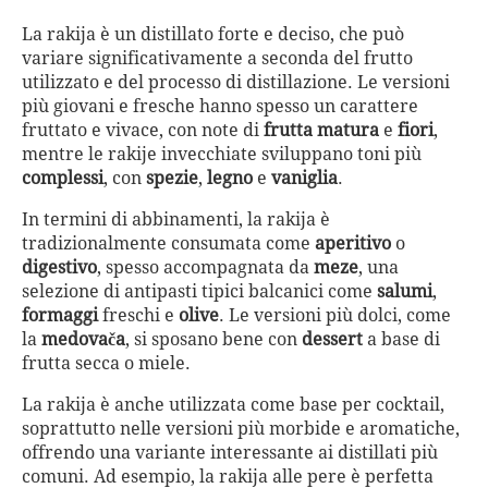
La rakija è un distillato forte e deciso, che può
variare significativamente a seconda del frutto
utilizzato e del processo di distillazione. Le versioni
più giovani e fresche hanno spesso un carattere
fruttato e vivace, con note di
frutta matura
e
fiori
,
mentre le rakije invecchiate sviluppano toni più
complessi
, con
spezie
,
legno
e
vaniglia
.
In termini di abbinamenti, la rakija è
tradizionalmente consumata come
aperitivo
o
digestivo
, spesso accompagnata da
meze
, una
selezione di antipasti tipici balcanici come
salumi
,
formaggi
freschi e
olive
. Le versioni più dolci, come
la
medovača
, si sposano bene con
dessert
a base di
frutta secca o miele.
La rakija è anche utilizzata come base per cocktail,
soprattutto nelle versioni più morbide e aromatiche,
offrendo una variante interessante ai distillati più
comuni. Ad esempio, la rakija alle pere è perfetta