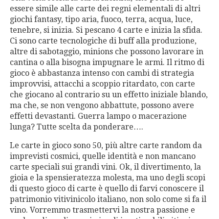
essere simile alle carte dei regni elementali di altri
giochi fantasy, tipo aria, fuoco, terra, acqua, luce,
tenebre, si inizia. Si pescano 4 carte e inizia la sfida.
Ci sono carte tecnologiche di buff alla produzione,
altre di sabotaggio, minions che possono lavorare in
cantina o alla bisogna impugnare le armi. Il ritmo di
gioco è abbastanza intenso con cambi di strategia
improvvisi, attacchi a scoppio ritardato, con carte
che giocano al contrario su un effetto iniziale blando,
ma che, se non vengono abbattute, possono avere
effetti devastanti. Guerra lampo o macerazione
lunga? Tutte scelta da ponderare….
Le carte in gioco sono 50, più altre carte random da
imprevisti cosmici, quelle identità e non mancano
carte speciali sui grandi vini. Ok, il divertimento, la
gioia e la spensieratezza molesta, ma uno degli scopi
di questo gioco di carte è quello di farvi conoscere il
patrimonio vitivinicolo italiano, non solo come si fa il
vino. Vorremmo trasmettervi la nostra passione e