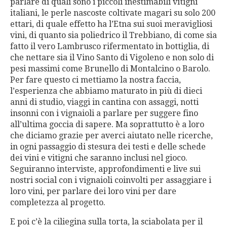
parlare di quali sono i piccoli inestimabili vitigni
italiani, le perle nascoste coltivate magari su solo 200
ettari, di quale effetto ha l’Etna sui suoi meravigliosi
vini, di quanto sia poliedrico il Trebbiano, di come sia
fatto il vero Lambrusco rifermentato in bottiglia, di
che nettare sia il Vino Santo di Vigoleno e non solo di
pesi massimi come Brunello di Montalcino o Barolo.
Per fare questo ci mettiamo la nostra faccia,
l’esperienza che abbiamo maturato in più di dieci
anni di studio, viaggi in cantina con assaggi, notti
insonni con i vignaioli a parlare per suggere fino
all’ultima goccia di sapere. Ma soprattutto è a loro
che diciamo grazie per averci aiutato nelle ricerche,
in ogni passaggio di stesura dei testi e delle schede
dei vini e vitigni che saranno inclusi nel gioco.
Seguiranno interviste, approfondimenti e live sui
nostri social con i vignaioli coinvolti per assaggiare i
loro vini, per parlare dei loro vini per dare
completezza al progetto.
E poi c’è la ciliegina sulla torta, la sciabolata per il