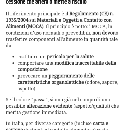
cessione che altera o mette a rischio
Il riferimento principale è il
Regolamento (CE) n.
1935/2004
sui
Materiali e Oggetti a Contatto con
Alimenti (MOCA)
. Il principio è netto: i MOCA, in
condizioni d’uso normali o prevedibili,
non devono
trasferire componenti all’alimento in quantità tale
da:
costituire un
pericolo per la salute
comportare una
modifica inaccettabile della
composizione
provocare un
peggioramento delle
caratteristiche organolettiche
(odore, sapore,
aspetto)
Se il colore “passa”, siamo già nel campo di una
possibile
alterazione evidente
(aspetto/qualità) che
merita gestione immediata.
In Italia, per diverse categorie (incluse
carta e
cartone
destinati al contatto alimentare) resta