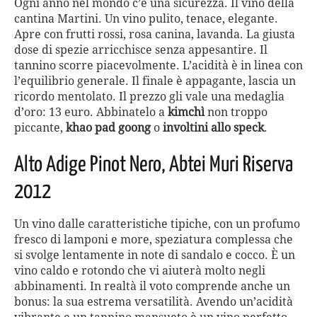
Ogni anno nel mondo c’è una sicurezza. Il vino della
cantina Martini. Un vino pulito, tenace, elegante.
Apre con frutti rossi, rosa canina, lavanda. La giusta
dose di spezie arricchisce senza appesantire. Il
tannino scorre piacevolmente. L’acidità è in linea con
l’equilibrio generale. Il finale è appagante, lascia un
ricordo mentolato. Il prezzo gli vale una medaglia
d’oro: 13 euro. Abbinatelo a
kimchì
non troppo
piccante,
khao pad goong
o
involtini allo speck
.
Alto Adige Pinot Nero, Abtei Muri Riserva
2012
Un vino dalle caratteristiche tipiche, con un profumo
fresco di lamponi e more, speziatura complessa che
si svolge lentamente in note di sandalo e cocco. È un
vino caldo e rotondo che vi aiuterà molto negli
abbinamenti. In realtà il voto comprende anche un
bonus: la sua estrema versatilità. Avendo un’acidità