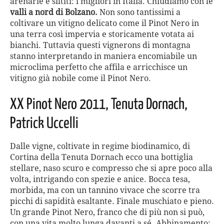
arenarie e siltiti: i migliori in Italia. Chiudiamo con le
valli a nord di Bolzano.
Non sono tantissimi a
coltivare un vitigno delicato come il Pinot Nero in
una terra così impervia e storicamente votata ai
bianchi. Tuttavia questi vignerons di montagna
stanno interpretando in maniera encomiabile un
microclima perfetto che affila e arricchisce un
vitigno già nobile come il Pinot Nero.
XX
Pinot Nero 2011, Tenuta Dornach,
Patrick Uccelli
Dalle vigne, coltivate in regime biodinamico, di
Cortina della Tenuta Dornach ecco una bottiglia
stellare, naso scuro e compresso che si apre poco alla
volta, intrigando con spezie e anice. Bocca tesa,
morbida, ma con un tannino vivace che scorre tra
picchi di sapidità esaltante. Finale muschiato e pieno.
Un grande Pinot Nero, franco che di più non si può,
con una vita molto lunga davanti a sé. Abbinamento: