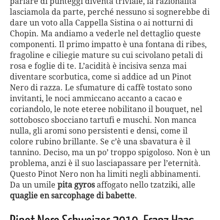
parlare di punteggi diventa triviale, la razionalità
lasciamola da parte, perché nessuno si sognerebbe di
dare un voto alla Cappella Sistina o ai notturni di
Chopin. Ma andiamo a vederle nel dettaglio queste
componenti. Il primo impatto è una fontana di ribes,
fragoline e ciliegie mature su cui scivolano petali di
rosa e foglie di te. L’acidità è incisiva senza mai
diventare scorbutica, come si addice ad un Pinot
Nero di razza. Le sfumature di caffè tostato sono
invitanti, le noci ammiccano accanto a cacao e
coriandolo, le note eteree nobilitano il bouquet, nel
sottobosco sbocciano tartufi e muschi. Non manca
nulla, gli aromi sono persistenti e densi, come il
colore rubino brillante. Se c’è una sbavatura è il
tannino. Deciso, ma un po’ troppo spigoloso. Non è un
problema, anzi è il suo lasciapassare per l’eternità.
Questo Pinot Nero non ha limiti negli abbinamenti.
Da un umile
pita gyros
affogato nello tzatziki, alle
quaglie en sarcophage di babette
.