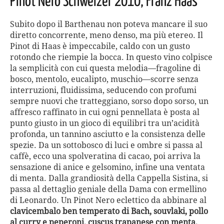
Pinot Nero Schweizer 2010, Franz Haas
Subito dopo il Barthenau non poteva mancare il suo
diretto concorrente, meno denso, ma più etereo. Il
Pinot di Haas è impeccabile, caldo con un gusto
rotondo che riempie la bocca. In questo vino colpisce
la semplicità con cui questa melodia—fragoline di
bosco, mentolo, eucalipto, muschio—scorre senza
interruzioni, fluidissima, seducendo con profumi
sempre nuovi che tratteggiano, sorso dopo sorso, un
affresco raffinato in cui ogni pennellata è posta al
punto giusto in un gioco di equilibri tra un’acidità
profonda, un tannino asciutto e la consistenza delle
spezie. Da un sottobosco di luci e ombre si passa al
caffè, ecco una spolveratina di cacao, poi arriva la
sensazione di anice e gelsomino, infine una ventata
di menta. Dalla grandiosità della Cappella Sistina, si
passa al dettaglio geniale della Dama con ermellino
di Leonardo. Un Pinot Nero eclettico da abbinare al
clavicembalo ben temperato di Bach, souvlaki, pollo
al curry e peperoni, cuscus trapanese con menta,