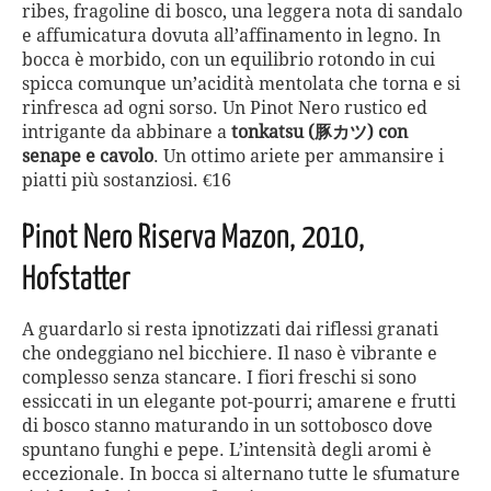
ribes, fragoline di bosco, una leggera nota di sandalo
e affumicatura dovuta all’affinamento in legno. In
bocca è morbido, con un equilibrio rotondo in cui
spicca comunque un’acidità mentolata che torna e si
rinfresca ad ogni sorso. Un Pinot Nero rustico ed
intrigante da abbinare a
tonkatsu (豚カツ) con
senape e cavolo
. Un ottimo ariete per ammansire i
piatti più sostanziosi. €16
Pinot Nero Riserva Mazon, 2010,
Hofstatter
A guardarlo si resta ipnotizzati dai riflessi granati
che ondeggiano nel bicchiere. Il naso è vibrante e
complesso senza stancare. I fiori freschi si sono
essiccati in un elegante pot-pourri; amarene e frutti
di bosco stanno maturando in un sottobosco dove
spuntano funghi e pepe. L’intensità degli aromi è
eccezionale. In bocca si alternano tutte le sfumature