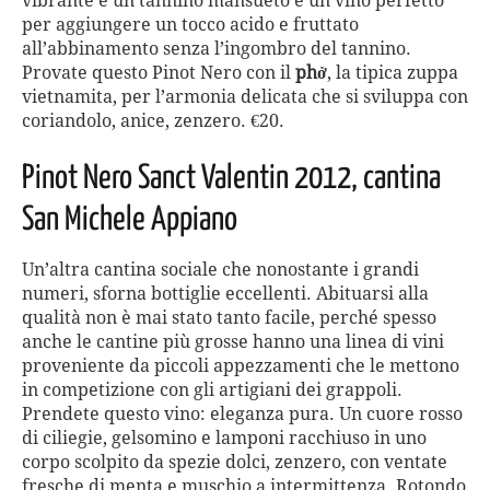
vibrante e un tannino mansueto è un vino perfetto
per aggiungere un tocco acido e fruttato
all’abbinamento senza l’ingombro del tannino.
Provate questo Pinot Nero con il
phở
, la tipica zuppa
vietnamita, per l’armonia delicata che si sviluppa con
coriandolo, anice, zenzero. €20.
Pinot Nero Sanct Valentin 2012, cantina
San Michele Appiano
Un’altra cantina sociale che nonostante i grandi
numeri, sforna bottiglie eccellenti. Abituarsi alla
qualità non è mai stato tanto facile, perché spesso
anche le cantine più grosse hanno una linea di vini
proveniente da piccoli appezzamenti che le mettono
in competizione con gli artigiani dei grappoli.
Prendete questo vino: eleganza pura. Un cuore rosso
di ciliegie, gelsomino e lamponi racchiuso in uno
corpo scolpito da spezie dolci, zenzero, con ventate
fresche di menta e muschio a intermittenza. Rotondo