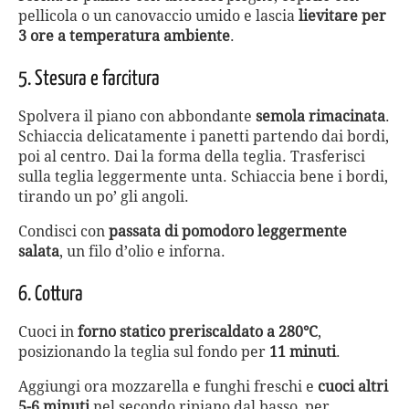
pellicola o un canovaccio umido e lascia
lievitare per
3 ore a temperatura ambiente
.
5. Stesura e farcitura
Spolvera il piano con abbondante
semola rimacinata
.
Schiaccia delicatamente i panetti partendo dai bordi,
poi al centro. Dai la forma della teglia. Trasferisci
sulla teglia leggermente unta. Schiaccia bene i bordi,
tirando un po’ gli angoli.
Condisci con
passata di pomodoro leggermente
salata
, un filo d’olio e inforna.
6. Cottura
Cuoci in
forno statico preriscaldato a 280°C
,
posizionando la teglia sul fondo per
11 minuti
.
Aggiungi ora mozzarella e funghi freschi e
cuoci altri
5-6 minuti
nel secondo ripiano dal basso, per