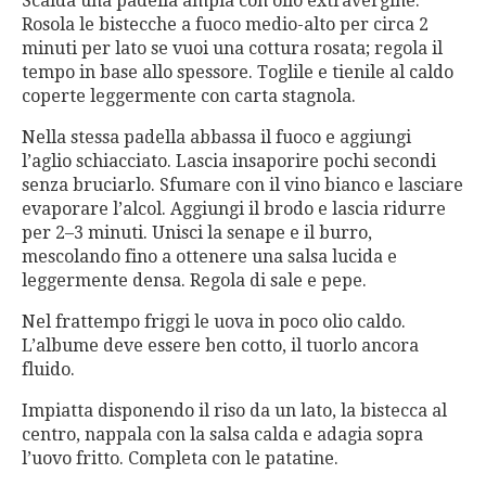
Scalda una padella ampia con olio extravergine.
Rosola le bistecche a fuoco medio-alto per circa 2
minuti per lato se vuoi una cottura rosata; regola il
tempo in base allo spessore. Toglile e tienile al caldo
coperte leggermente con carta stagnola.
Nella stessa padella abbassa il fuoco e aggiungi
l’aglio schiacciato. Lascia insaporire pochi secondi
senza bruciarlo. Sfumare con il vino bianco e lasciare
evaporare l’alcol. Aggiungi il brodo e lascia ridurre
per 2–3 minuti. Unisci la senape e il burro,
mescolando fino a ottenere una salsa lucida e
leggermente densa. Regola di sale e pepe.
Nel frattempo friggi le uova in poco olio caldo.
L’albume deve essere ben cotto, il tuorlo ancora
fluido.
Impiatta disponendo il riso da un lato, la bistecca al
centro, nappala con la salsa calda e adagia sopra
l’uovo fritto. Completa con le patatine.