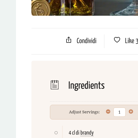
Condividi
Like
Ingredients
Adjust Servings:
4 cl di
brandy