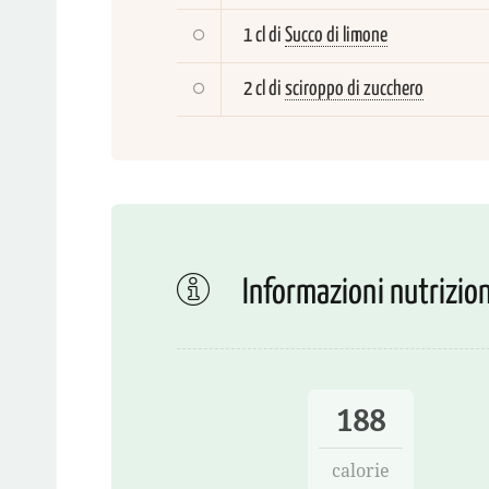
1 cl di
Succo di limone
2 cl di
sciroppo di zucchero
Informazioni nutrizion
188
calorie